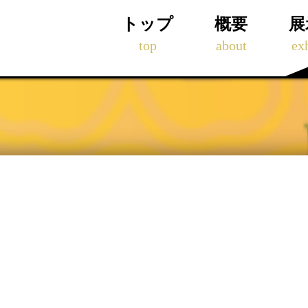
トップ
概要
展
top
about
exh