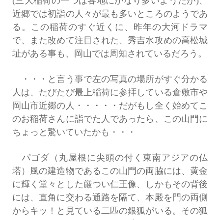
(三大稲荷の一つは各地にかなり多いようだが)、
近郷では初詣の人々が最も多いところのようであ
る。この稲荷のすぐ近くに、昨年の大河ドラマ
で、また改めて注目された、秀吉水攻めの高松城
址がある事も、岡山では周知されているだろう。
・・・と言う事で左の写真の場所がすぐ分かる
人は、たびたび最上稲荷に参拝している倉敷市や
岡山市近郷の人・・・・・だがもし全く始めてこ
のお稲荷さんに詣でた人であったら、この山門に
ちょっと驚いていたかも・・・
パゴダ（丸屋根に尖頭の付く東南アジアの仏
塔）風の建造物であるこの山門の両脇には、黄金
に輝く堂々とした厳つい仁王像、しかもその背後
には、直角に交わる通路を隔て、本殿を門の両側
からキッ！と見ている二匹の銀狐がいる。その狐