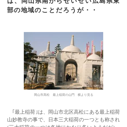
は、岡山県南からせいぜい広島県東
部の地域のことだろうが・・
岡山市髙松 最上稲荷の山門 横より見る
｢最上稲荷｣は、岡山市北区高松にある最上稲荷
山妙教寺の事で、日本三大稲荷の一つとも称され