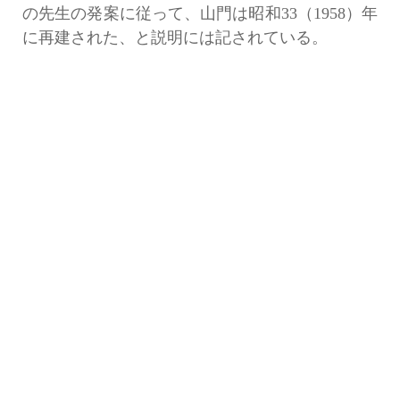
の先生の発案に従って、山門は昭和33（1958）年
に再建された、と説明には記されている。
この1958年は、当考古館にとっては相当に忙し
かった年だった。すでにこの「よもやまばなし」
でも5回にわたり（9話・83話・84話・85話・145
話）取り上げている倉敷市浅原安養寺の瓦経塚の
発見から調査や、随庵古墳の調査（これも3話・
121話）などが、重なって行われた年であった。
この中の瓦経塚調査で、稲荷の山門再建の関係者
であった石田茂作先生と、直接のかかわりを持つ
ことになったのである。
この安養寺瓦経塚調査に際し、何分日本最初の
発掘事例と言うことで、当時、仏教考古学の第一
人者であった石田先生が調査指導者として来られ
たのである。しかし先生も仏教考古学の重鎮であ