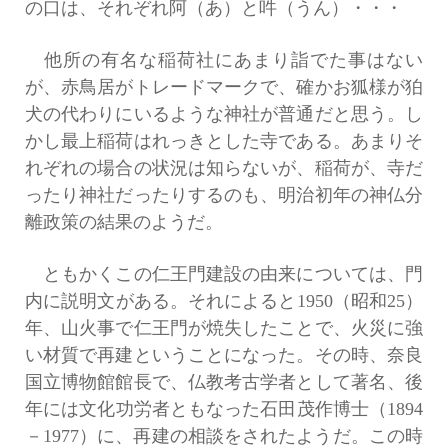
の口は、それぞれ阿（あ）と吽（うん）・・・
他所の有名な稲荷社にあまり詣でた事はない
が、赤鳥居がトレードマークで、確かお狐様が狛
犬の代わりにいるような神社が普通だと思う。し
かし最上稲荷はれっきとした寺である。あまりそ
れぞれの場合の状況は知らないが、稲荷が、寺だ
ったり神社だったりするのも、明治初年の神仏分
離政策の結果のようだ。
ともかくこの仁王門建設の由来については、門
内に説明文がある。それによると1950（昭和25）
年、山火事で仁王門が焼失したことで、火災に強
い材質で再建ということになった。その時、奈良
国立博物館館長で、仏教考古学者として著名、後
年には文化功労者ともなった石田茂作博士（1894
－1977）に、再建の相談をされたようだ。この時