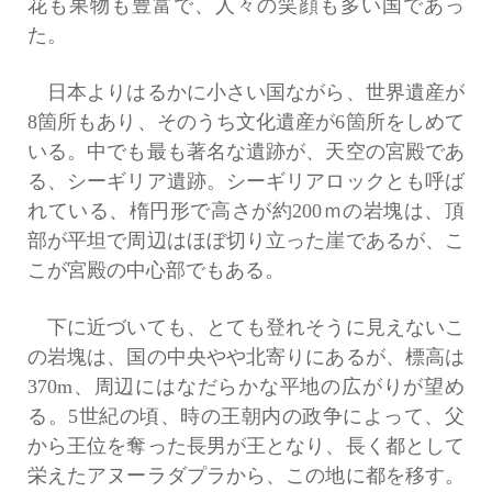
花も果物も豊富で、人々の笑顔も多い国であっ
た。
日本よりはるかに小さい国ながら、世界遺産が
8箇所もあり、そのうち文化遺産が6箇所をしめて
いる。中でも最も著名な遺跡が、天空の宮殿であ
る、シーギリア遺跡。シーギリアロックとも呼ば
れている、楕円形で高さが約200ｍの岩塊は、頂
部が平坦で周辺はほぼ切り立った崖であるが、こ
こが宮殿の中心部でもある。
下に近づいても、とても登れそうに見えないこ
の岩塊は、国の中央やや北寄りにあるが、標高は
370m、周辺にはなだらかな平地の広がりが望め
る。5世紀の頃、時の王朝内の政争によって、父
から王位を奪った長男が王となり、長く都として
栄えたアヌーラダプラから、この地に都を移す。