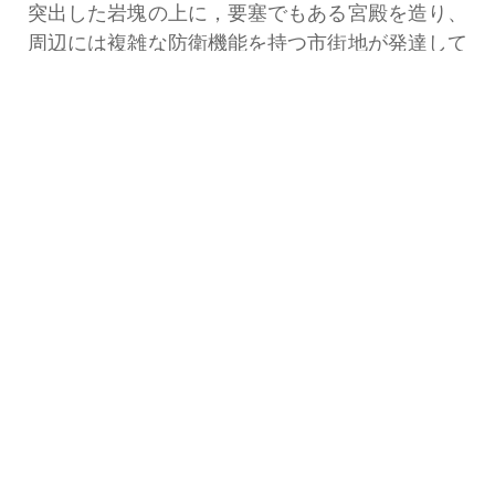
突出した岩塊の上に，要塞でもある宮殿を造り、
周辺には複雑な防衛機能を持つ市街地が発達して
いるのである。だがこの町も、弟に攻められると
言う政争の中で、長くは続いていないと言う。
この宮殿の造られた、シーギリアロックは、切
り立った岩肌ではあったが、下半ではまだ岩の間
をくぐるように上り路があったが、険しい階段続
きだった。ほぼ中間の辺りで多少の空間があり、
ここで止められた。
そこで告げられたのは、当日は蜂警報は出てな
いが、ここから上に行くには、分厚いゴム引きの
合羽を持参しない限り，登頂は許されないとのこ
とだった。合羽は借用無料で、希望者に貸与され
ている。そうして万一登坂中に、蜂の活動に遭遇
する様なことになったら、合羽をかぶり、声を立